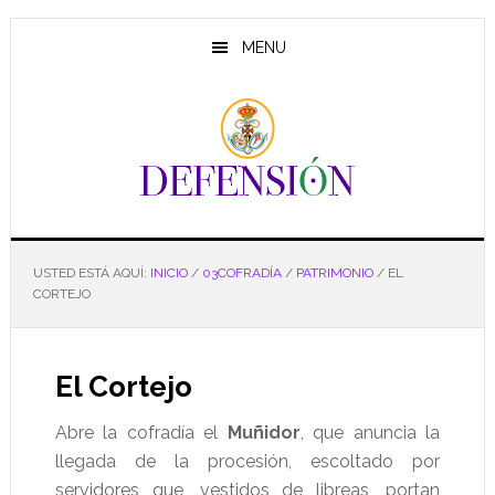
Saltar
Saltar
al
al
MENU
contenido
pie
principal
de
página
USTED ESTÁ AQUÍ:
INICIO
/
03COFRADÍA
/
PATRIMONIO
/
EL
CORTEJO
El Cortejo
Abre la cofradía el
Muñidor
, que anuncia la
llegada de la procesión, escoltado por
servidores que, vestidos de libreas, portan