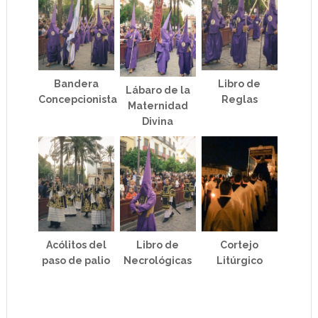
Bandera
Libro de
Lábaro de la
Concepcionista
Reglas
Maternidad
Divina
Acólitos del
Libro de
Cortejo
paso de palio
Necrológicas
Litúrgico