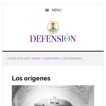
Saltar
Saltar
al
al
MENU
contenido
pie
principal
de
página
USTED ESTÁ AQUÍ:
INICIO
/
02HISTORIA
/
LOS ORÍGENES
Los orígenes