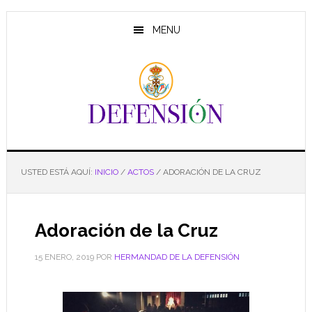
Saltar
Saltar
Saltar
al
a
al
MENU
contenido
la
pie
principal
barra
de
lateral
página
principal
USTED ESTÁ AQUÍ:
INICIO
/
ACTOS
/
ADORACIÓN DE LA CRUZ
Adoración de la Cruz
15 ENERO, 2019
POR
HERMANDAD DE LA DEFENSIÓN