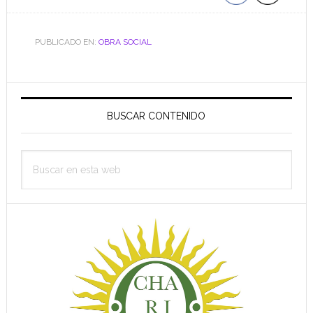
PUBLICADO EN:
OBRA SOCIAL
Barra
lateral
BUSCAR CONTENIDO
principal
Buscar
en
esta
web