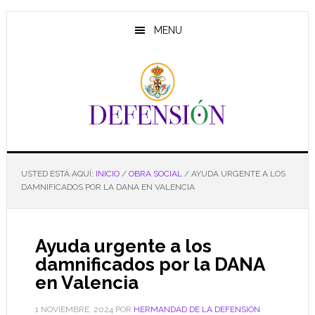
Saltar
Saltar
Saltar
al
a
al
MENU
contenido
la
pie
principal
barra
de
lateral
página
principal
USTED ESTÁ AQUÍ:
INICIO
/
OBRA SOCIAL
/
AYUDA URGENTE A LOS
DAMNIFICADOS POR LA DANA EN VALENCIA
Ayuda urgente a los
damnificados por la DANA
en Valencia
1 NOVIEMBRE, 2024
POR
HERMANDAD DE LA DEFENSIÓN