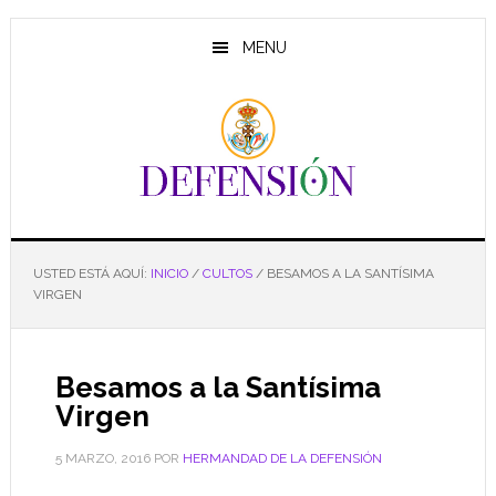
Saltar
Saltar
Saltar
al
a
al
MENU
contenido
la
pie
principal
barra
de
lateral
página
principal
USTED ESTÁ AQUÍ:
INICIO
/
CULTOS
/
BESAMOS A LA SANTÍSIMA
VIRGEN
Besamos a la Santísima
Virgen
5 MARZO, 2016
POR
HERMANDAD DE LA DEFENSIÓN