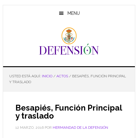
Saltar
Saltar
Saltar
al
a
al
MENU
contenido
la
pie
principal
barra
de
lateral
página
principal
USTED ESTÁ AQUÍ:
INICIO
/
ACTOS
/
BESAPIÉS, FUNCIÓN PRINCIPAL
Y TRASLADO
Besapiés, Función Principal
y traslado
12 MARZO, 2016
POR
HERMANDAD DE LA DEFENSIÓN