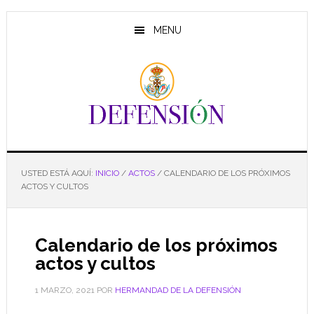
Saltar
Saltar
Saltar
al
a
al
MENU
contenido
la
pie
principal
barra
de
lateral
página
principal
USTED ESTÁ AQUÍ:
INICIO
/
ACTOS
/
CALENDARIO DE LOS PRÓXIMOS
ACTOS Y CULTOS
Calendario de los próximos
actos y cultos
1 MARZO, 2021
POR
HERMANDAD DE LA DEFENSIÓN