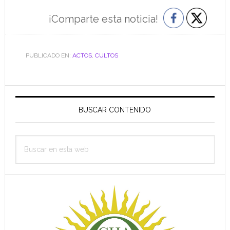
¡Comparte esta noticia!
PUBLICADO EN:
ACTOS
,
CULTOS
Barra
lateral
BUSCAR CONTENIDO
principal
Buscar
en
esta
web