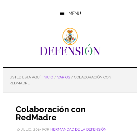
Saltar
Saltar
Saltar
al
a
al
MENU
contenido
la
pie
principal
barra
de
lateral
página
principal
USTED ESTÁ AQUÍ:
INICIO
/
VARIOS
/
COLABORACIÓN CON
REDMADRE
Colaboración con
RedMadre
30 JULIO, 2015
POR
HERMANDAD DE LA DEFENSIÓN