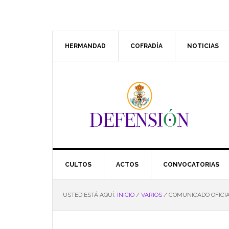
Saltar
Saltar
Saltar
Saltar
a
al
a
al
la
contenido
la
pie
navegación
principal
barra
de
HERMANDAD
COFRADÍA
NOTICIAS
principal
lateral
página
principal
CULTOS
ACTOS
CONVOCATORIAS
USTED ESTÁ AQUÍ:
INICIO
/
VARIOS
/
COMUNICADO OFICIA