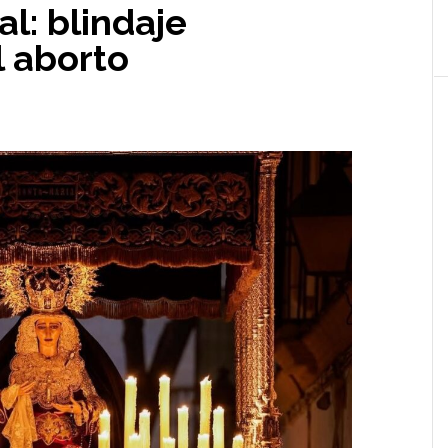
l: blindaje
l aborto