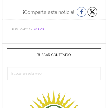
¡Comparte esta noticia!
PUBLICADO EN:
VARIOS
Barra
lateral
BUSCAR CONTENIDO
principal
Buscar
en
esta
web