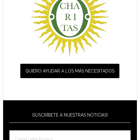
QUIERO AYUDAR A LOS MÁS NECESITADOS
¡SUSCRÍBETE A NUESTRAS NOTICIAS!