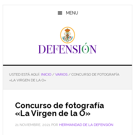
Saltar
Saltar
Saltar
al
a
al
MENU
contenido
la
pie
principal
barra
de
lateral
página
principal
USTED ESTÁ AQUÍ:
INICIO
/
VARIOS
/
CONCURSO DE FOTOGRAFÍA
«LA VIRGEN DE LA O»
Concurso de fotografía
«La Virgen de la O»
21 NOVIEMBRE, 2021
POR
HERMANDAD DE LA DEFENSIÓN