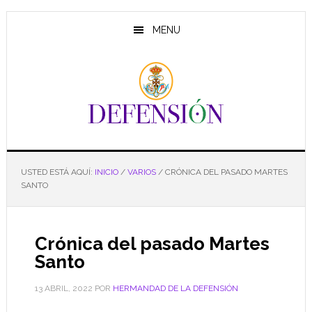
Saltar
Saltar
Saltar
al
a
al
MENU
contenido
la
pie
principal
barra
de
lateral
página
principal
USTED ESTÁ AQUÍ:
INICIO
/
VARIOS
/
CRÓNICA DEL PASADO MARTES
SANTO
Crónica del pasado Martes
Santo
13 ABRIL, 2022
POR
HERMANDAD DE LA DEFENSIÓN