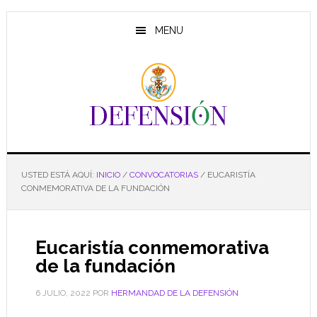
Saltar
Saltar
Saltar
al
a
al
MENU
contenido
la
pie
principal
barra
de
lateral
página
principal
USTED ESTÁ AQUÍ:
INICIO
/
CONVOCATORIAS
/
EUCARISTÍA
CONMEMORATIVA DE LA FUNDACIÓN
Eucaristía conmemorativa
de la fundación
6 JULIO, 2022
POR
HERMANDAD DE LA DEFENSIÓN