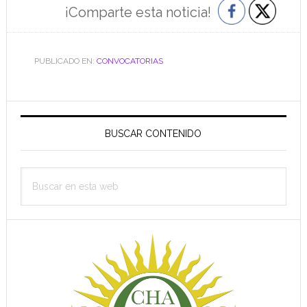
¡Comparte esta noticia!
PUBLICADO EN:
CONVOCATORIAS
Barra
lateral
BUSCAR CONTENIDO
principal
Buscar
en
esta
web