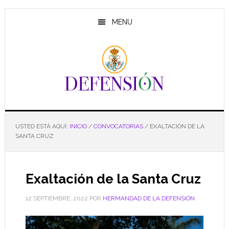
Saltar
Saltar
Saltar
al
a
al
MENU
contenido
la
pie
principal
barra
de
lateral
página
principal
USTED ESTÁ AQUÍ:
INICIO
/
CONVOCATORIAS
/
EXALTACIÓN DE LA
SANTA CRUZ
Exaltación de la Santa Cruz
12 SEPTIEMBRE, 2022
POR
HERMANDAD DE LA DEFENSIÓN