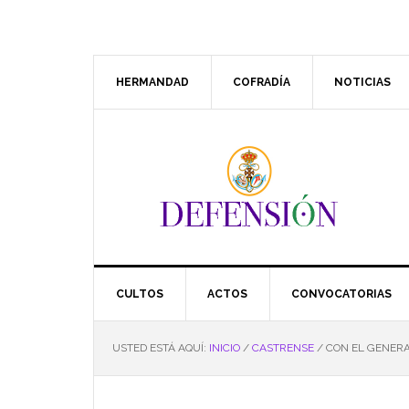
Saltar
Saltar
Saltar
Saltar
a
al
a
al
la
contenido
la
pie
navegación
principal
barra
de
HERMANDAD
COFRADÍA
NOTICIAS
principal
lateral
página
principal
CULTOS
ACTOS
CONVOCATORIAS
USTED ESTÁ AQUÍ:
INICIO
/
CASTRENSE
/
CON EL GENERA