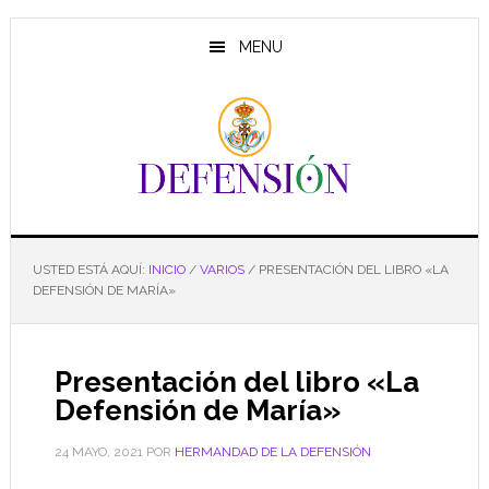
Saltar
Saltar
Saltar
al
a
al
MENU
contenido
la
pie
principal
barra
de
lateral
página
principal
USTED ESTÁ AQUÍ:
INICIO
/
VARIOS
/
PRESENTACIÓN DEL LIBRO «LA
DEFENSIÓN DE MARÍA»
Presentación del libro «La
Defensión de María»
24 MAYO, 2021
POR
HERMANDAD DE LA DEFENSIÓN