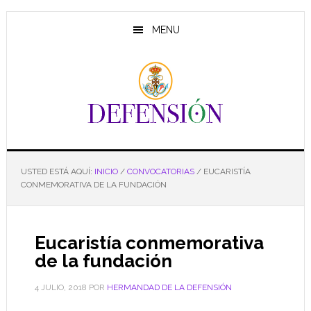
Saltar
Saltar
Saltar
al
a
al
MENU
contenido
la
pie
principal
barra
de
lateral
página
principal
USTED ESTÁ AQUÍ:
INICIO
/
CONVOCATORIAS
/
EUCARISTÍA
CONMEMORATIVA DE LA FUNDACIÓN
Eucaristía conmemorativa
de la fundación
4 JULIO, 2018
POR
HERMANDAD DE LA DEFENSIÓN