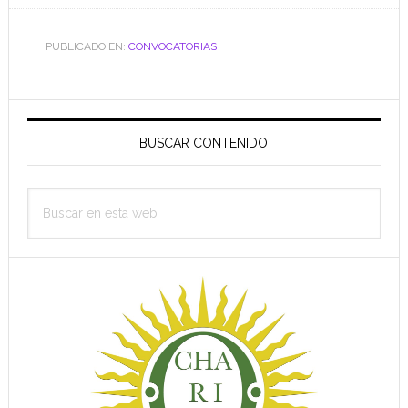
PUBLICADO EN:
CONVOCATORIAS
Barra
lateral
BUSCAR CONTENIDO
principal
Buscar
en
esta
web