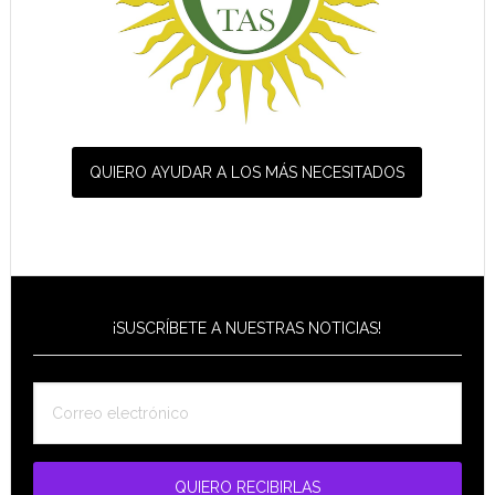
QUIERO AYUDAR A LOS MÁS NECESITADOS
¡SUSCRÍBETE A NUESTRAS NOTICIAS!