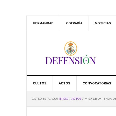
Saltar
Saltar
Saltar
Saltar
a
al
a
al
la
contenido
la
pie
navegación
principal
barra
de
HERMANDAD
COFRADÍA
NOTICIAS
principal
lateral
página
principal
CULTOS
ACTOS
CONVOCATORIAS
USTED ESTÁ AQUÍ:
INICIO
/
ACTOS
/
MISA DE OFRENDA DE