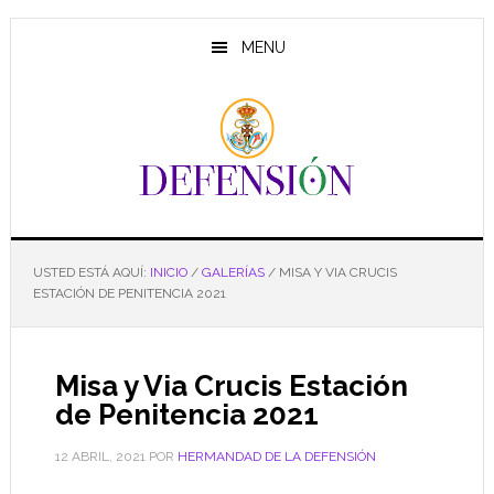
Saltar
Saltar
Saltar
al
a
al
MENU
contenido
la
pie
principal
barra
de
lateral
página
principal
USTED ESTÁ AQUÍ:
INICIO
/
GALERÍAS
/
MISA Y VIA CRUCIS
ESTACIÓN DE PENITENCIA 2021
Misa y Via Crucis Estación
de Penitencia 2021
12 ABRIL, 2021
POR
HERMANDAD DE LA DEFENSIÓN