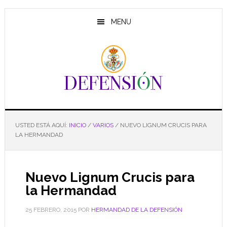
Saltar
Saltar
Saltar
al
a
al
MENU
contenido
la
pie
principal
barra
de
lateral
página
principal
USTED ESTÁ AQUÍ:
INICIO
/
VARIOS
/
NUEVO LIGNUM CRUCIS PARA
LA HERMANDAD
Nuevo Lignum Crucis para
la Hermandad
25 FEBRERO, 2015
POR
HERMANDAD DE LA DEFENSIÓN