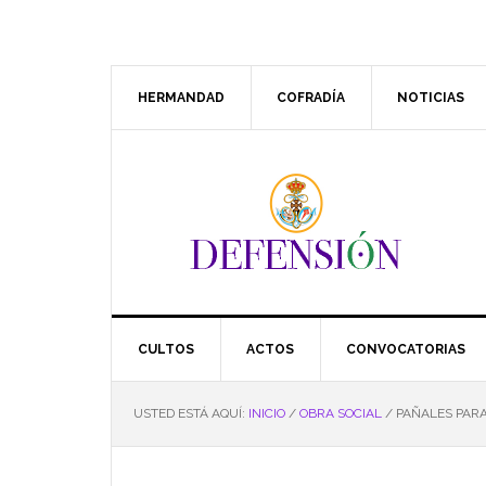
Saltar
Saltar
Saltar
Saltar
a
al
a
al
la
contenido
la
pie
navegación
principal
barra
de
HERMANDAD
COFRADÍA
NOTICIAS
principal
lateral
página
principal
CULTOS
ACTOS
CONVOCATORIAS
USTED ESTÁ AQUÍ:
INICIO
/
OBRA SOCIAL
/
PAÑALES PAR