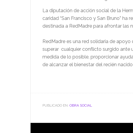
La diputación de acción social de la Her
caridad “San Francisco y San Bruno” ha 
destinada a RedMadre para afrontar las 
RedMadre es una red solidaria de apoyo 
superar cualquier conflicto surgido ante
medida de lo posible, proporcionar ayuda 
de alcanzar el bienestar del recién nacido
PUBLICADO EN:
OBRA SOCIAL