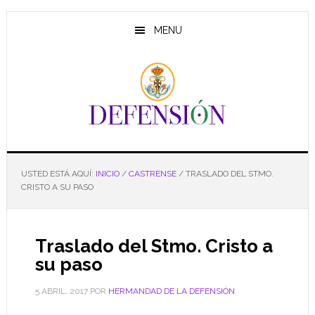
Saltar
Saltar
Saltar
al
a
al
MENU
contenido
la
pie
principal
barra
de
lateral
página
principal
USTED ESTÁ AQUÍ:
INICIO
/
CASTRENSE
/
TRASLADO DEL STMO.
CRISTO A SU PASO
Traslado del Stmo. Cristo a
su paso
5 ABRIL, 2017
POR
HERMANDAD DE LA DEFENSIÓN