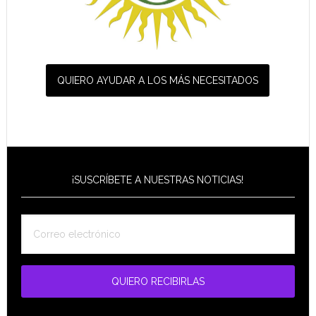
QUIERO AYUDAR A LOS MÁS NECESITADOS
¡SUSCRÍBETE A NUESTRAS NOTICIAS!