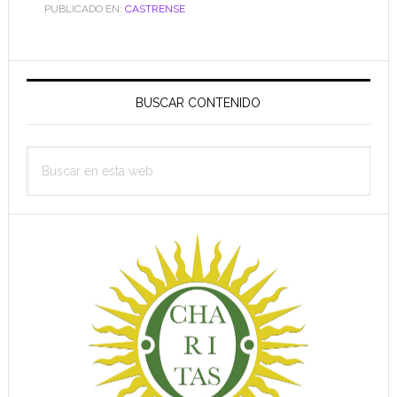
PUBLICADO EN:
CASTRENSE
Barra
lateral
BUSCAR CONTENIDO
principal
Buscar
en
esta
web