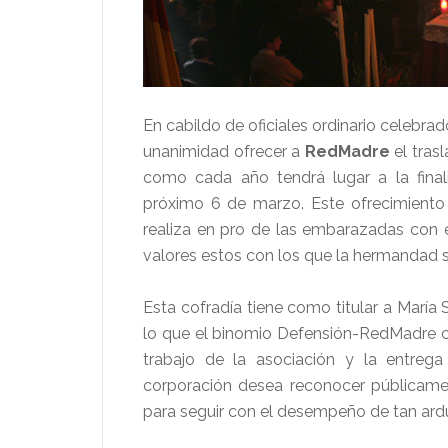
En cabildo de oficiales ordinario celebra
unanimidad ofrecer a
RedMadre
el tras
como cada año tendrá lugar a la final
próximo 6 de marzo. Este ofrecimiento 
realiza en pro de las embarazadas con e
valores estos con los que la hermandad s
Esta cofradía tiene como titular a María 
lo que el binomio Defensión-RedMadre 
trabajo de la asociación y la entreg
corporación desea reconocer públicamen
para seguir con el desempeño de tan ardu