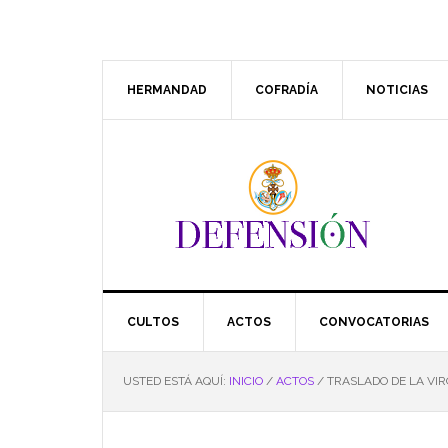
Saltar
Saltar
Saltar
Saltar
a
al
a
al
la
contenido
la
pie
navegación
principal
barra
de
HERMANDAD
COFRADÍA
NOTICIAS
principal
lateral
página
principal
CULTOS
ACTOS
CONVOCATORIAS
USTED ESTÁ AQUÍ:
INICIO
/
ACTOS
/
TRASLADO DE LA VIR