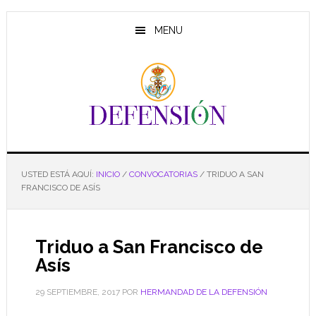
Saltar
Saltar
Saltar
al
a
al
MENU
contenido
la
pie
principal
barra
de
lateral
página
principal
USTED ESTÁ AQUÍ:
INICIO
/
CONVOCATORIAS
/
TRIDUO A SAN
FRANCISCO DE ASÍS
Triduo a San Francisco de
Asís
29 SEPTIEMBRE, 2017
POR
HERMANDAD DE LA DEFENSIÓN