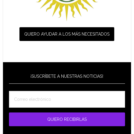
QUIERO AYUDAR A LOS MÁS NECESITADOS
¡SUSCRÍBETE A NUESTRAS NOTICIAS!