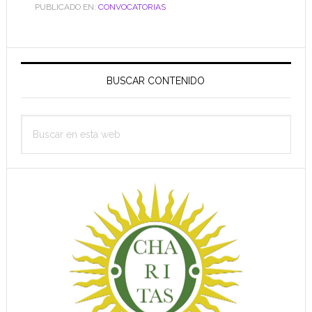
PUBLICADO EN:
CONVOCATORIAS
Barra
lateral
BUSCAR CONTENIDO
principal
Buscar
en
esta
web