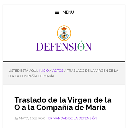
Saltar
Saltar
Saltar
al
a
al
MENU
contenido
la
pie
principal
barra
de
lateral
página
principal
USTED ESTÁ AQUÍ:
INICIO
/
ACTOS
/
TRASLADO DE LA VIRGEN DE LA
O A LA COMPAÑÍA DE MARÍA
Traslado de la Virgen de la
O a la Compañía de María
25 MAYO, 2021
POR
HERMANDAD DE LA DEFENSIÓN