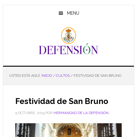
Saltar
Saltar
Saltar
al
a
al
MENU
contenido
la
pie
principal
barra
de
lateral
página
principal
USTED ESTÁ AQUÍ:
INICIO
/
CULTOS
/
FESTIVIDAD DE SAN BRUNO
Festividad de San Bruno
5 OCTUBRE, 2015
POR
HERMANDAD DE LA DEFENSIÓN