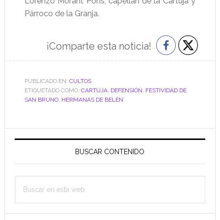
Lorenzo Morant Pons, capellán de la Cartuja y
Párroco de la Granja.
¡Comparte esta noticia!
PUBLICADO EN:
CULTOS
ETIQUETADO COMO:
CARTUJA
,
DEFENSIÓN
,
FESTIVIDAD DE
SAN BRUNO
,
HERMANAS DE BELÉN
Barra
lateral
BUSCAR CONTENIDO
principal
Buscar
en
esta
web