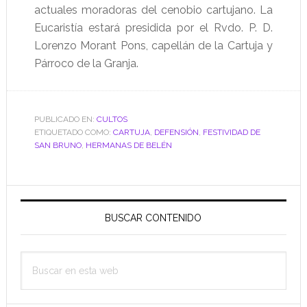
actuales moradoras del cenobio cartujano. La
Eucaristía estará presidida por el Rvdo. P. D.
Lorenzo Morant Pons, capellán de la Cartuja y
Párroco de la Granja.
PUBLICADO EN:
CULTOS
ETIQUETADO COMO:
CARTUJA
,
DEFENSIÓN
,
FESTIVIDAD DE
SAN BRUNO
,
HERMANAS DE BELÉN
Barra
lateral
BUSCAR CONTENIDO
principal
Buscar
en
esta