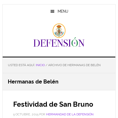
Saltar
Saltar
Saltar
al
a
al
MENU
contenido
la
pie
principal
barra
de
lateral
página
principal
USTED ESTÁ AQUÍ:
INICIO
/
ARCHIVO DE HERMANAS DE BELÉN
Hermanas de Belén
Festividad de San Bruno
5 OCTUBRE, 2015
POR
HERMANDAD DE LA DEFENSIÓN