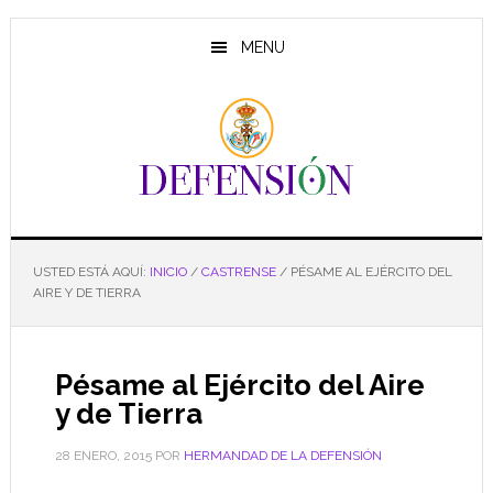
Saltar
Saltar
Saltar
al
a
al
MENU
contenido
la
pie
principal
barra
de
lateral
página
principal
USTED ESTÁ AQUÍ:
INICIO
/
CASTRENSE
/
PÉSAME AL EJÉRCITO DEL
AIRE Y DE TIERRA
Pésame al Ejército del Aire
y de Tierra
28 ENERO, 2015
POR
HERMANDAD DE LA DEFENSIÓN