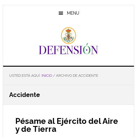
Saltar
Saltar
Saltar
al
a
al
MENU
contenido
la
pie
principal
barra
de
lateral
página
principal
USTED ESTÁ AQUÍ:
INICIO
/
ARCHIVO DE ACCIDENTE
Accidente
Pésame al Ejército del Aire
y de Tierra