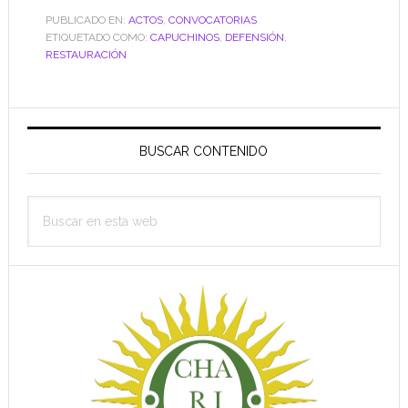
PUBLICADO EN:
ACTOS
,
CONVOCATORIAS
ETIQUETADO COMO:
CAPUCHINOS
,
DEFENSIÓN
,
RESTAURACIÓN
Barra
lateral
BUSCAR CONTENIDO
principal
Buscar
en
esta
web