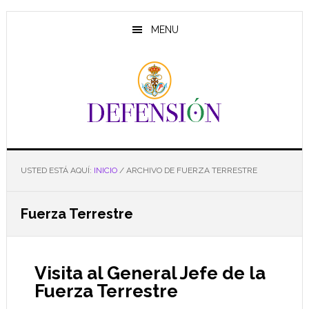
Saltar
Saltar
Saltar
al
a
al
MENU
contenido
la
pie
principal
barra
de
lateral
página
principal
USTED ESTÁ AQUÍ:
INICIO
/
ARCHIVO DE FUERZA TERRESTRE
Fuerza Terrestre
Visita al General Jefe de la
Fuerza Terrestre