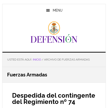
Saltar
Saltar
Saltar
al
a
al
MENU
contenido
la
pie
principal
barra
de
lateral
página
principal
USTED ESTÁ AQUÍ:
INICIO
/
ARCHIVO DE FUERZAS ARMADAS
Fuerzas Armadas
Despedida del contingente
del Regimiento nº 74